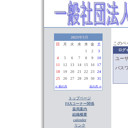
2025
年
5
月
このペ
日
月
火
水
木
金
土
ログ
1
2
3
4
5
6
7
8
9
10
ユー
11
12
13
14
15
16
17
パス
18
19
20
21
22
23
24
25
26
27
28
29
30
31
≪ 前の月
次の月 ≫
トップページ
FAXコーナー関係
薬局案内
組織概要
calender
リンク