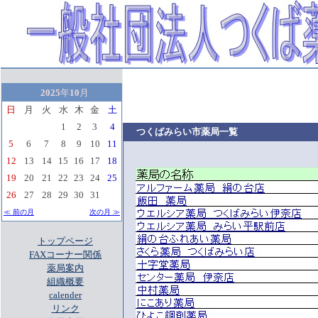
2025
年
10
月
日
月
火
水
木
金
土
1
2
3
4
つくばみらい市薬局一覧
5
6
7
8
9
10
11
12
13
14
15
16
17
18
19
20
21
22
23
24
25
26
27
28
29
30
31
≪ 前の月
次の月 ≫
トップページ
FAXコーナー関係
薬局案内
組織概要
calender
リンク