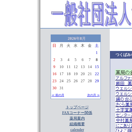
2026
年
8
月
日
月
火
水
木
金
土
1
つくばみ
2
3
4
5
6
7
8
9
10
11
12
13
14
15
16
17
18
19
20
21
22
23
24
25
26
27
28
29
30
31
≪ 前の月
次の月 ≫
トップページ
FAXコーナー関係
薬局案内
組織概要
calender